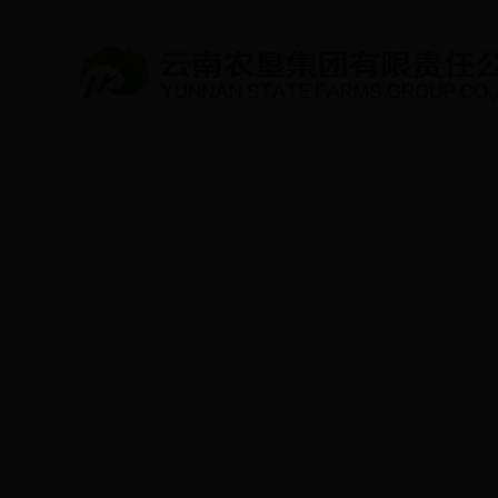
网站首页
2022世界杯买球
新闻中心
赛用什么app