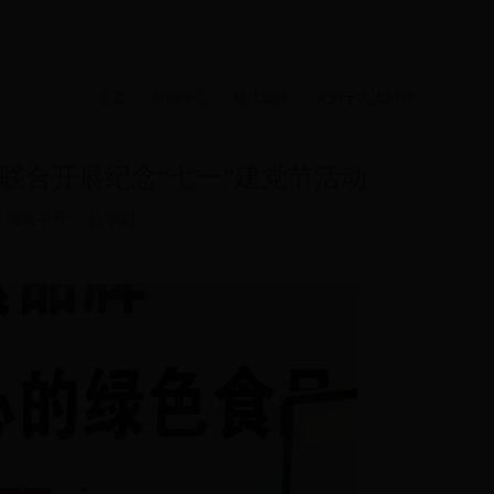
首页
新闻中心
时代旋律
党的十九大精神
联合开展纪念“七一”建党节活动
T 浏览字号
分享到：