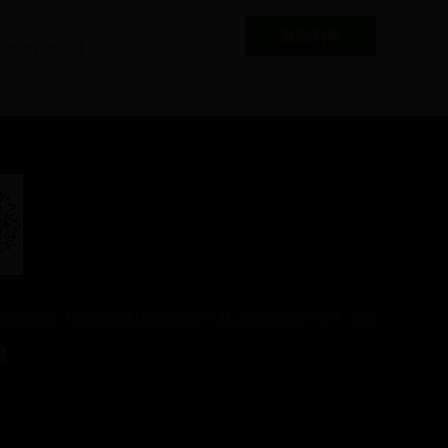
返回列表
任 助力社会发展
信
365659_123656的网址怎么打开下载_365网站打不开了 大厦
8