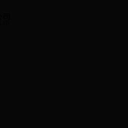
党群工作
人才战略
企业文化
集团产业