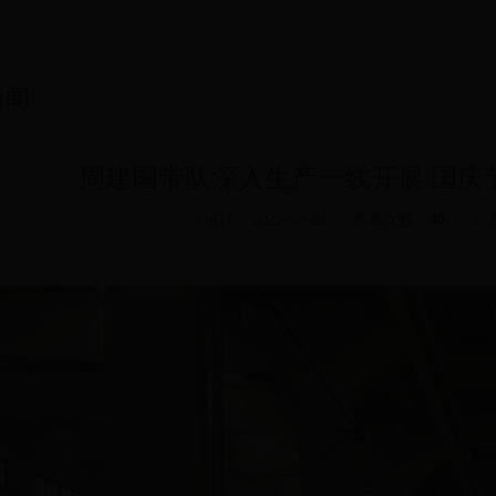
新闻
周建国带队深入生产一线开展 国庆
DATE：2022-09-29
查看次数：
40
T