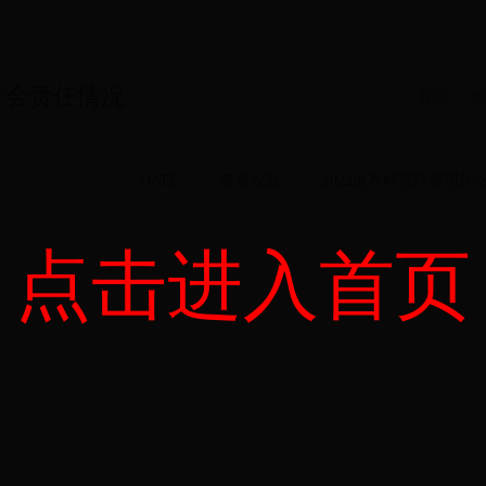
社会责任情况
首页
2
DATE：
查看次数：
2022世界杯买球赛用什么a
点击进入首页