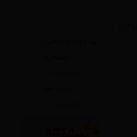
信息公开
履行
2022世界杯买球赛用什么app
企业领导管理
企业经济运行情况
重组与资本运营
企业经营业绩考核