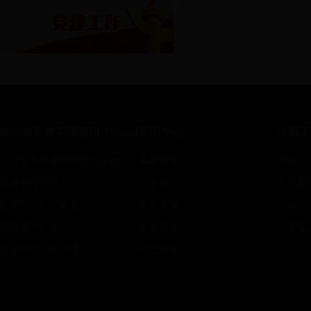
2022世界杯买球赛用什么app
新闻中心
党群工
2022世界杯买球赛用什么app
集团新闻
党建工
企业领导管理
二级企业
党风廉
企业经济运行情况
图片新闻
工会工
重组与资本运营
媒体报道
共青团
企业经营业绩考核
时代旋律